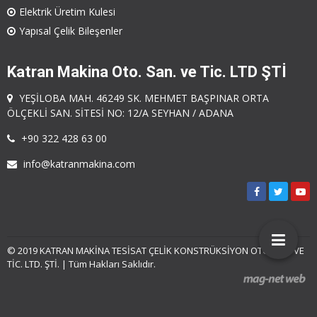
Elektrik Üretim Kulesi
Yapısal Çelik Bileşenler
Katran Makina Oto. San. ve Tic. LTD ŞTİ
YEŞİLOBA MAH. 46249 SK. MEHMET BAŞPINAR ORTA
ÖLÇEKLİ SAN. SİTESİ NO: 12/A SEYHAN / ADANA
+90 322 428 63 00
info@katranmakina.com
© 2019 KATRAN MAKİNA TESİSAT ÇELİK KONSTRÜKSİYON OTO SAN. VE
TİC. LTD. ŞTİ. | Tüm Hakları Saklıdır.