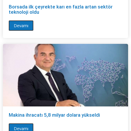
Borsada ilk çeyrekte karı en fazla artan sektör
teknoloji oldu
Devamı
Makina ihracatı 5,8 milyar dolara yükseldi
Devamı